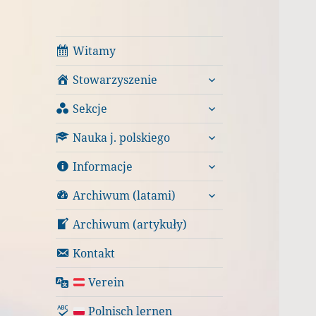
Witamy
rozwiń
Stowarzyszenie
menu
rozwiń
potomne
Sekcje
menu
rozwiń
potomne
Nauka j. polskiego
menu
rozwiń
potomne
Informacje
menu
rozwiń
potomne
Archiwum (latami)
menu
potomne
Archiwum (artykuły)
Kontakt
Verein
Polnisch lernen