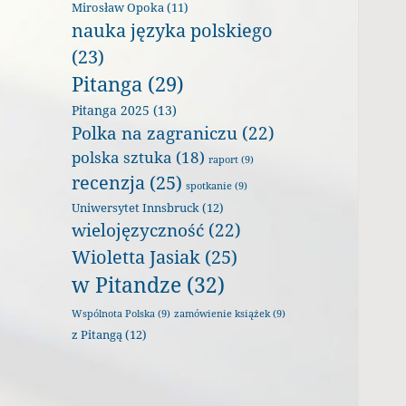
Mirosław Opoka
(11)
nauka języka polskiego
(23)
Pitanga
(29)
Pitanga 2025
(13)
Polka na zagraniczu
(22)
polska sztuka
(18)
raport
(9)
recenzja
(25)
spotkanie
(9)
Uniwersytet Innsbruck
(12)
wielojęzyczność
(22)
Wioletta Jasiak
(25)
w Pitandze
(32)
Wspólnota Polska
(9)
zamówienie książek
(9)
z Pitangą
(12)