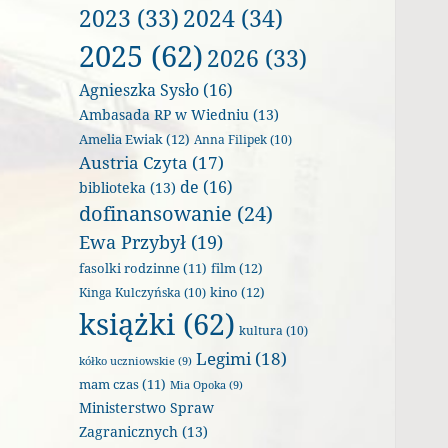
2023
(33)
2024
(34)
2025
(62)
2026
(33)
Agnieszka Sysło
(16)
Ambasada RP w Wiedniu
(13)
Amelia Ewiak
(12)
Anna Filipek
(10)
Austria Czyta
(17)
de
(16)
biblioteka
(13)
dofinansowanie
(24)
Ewa Przybył
(19)
film
(12)
fasolki rodzinne
(11)
kino
(12)
Kinga Kulczyńska
(10)
książki
(62)
kultura
(10)
Legimi
(18)
kółko uczniowskie
(9)
mam czas
(11)
Mia Opoka
(9)
Ministerstwo Spraw
Zagranicznych
(13)