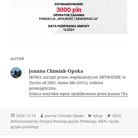
AUTOR
Joanna Chimiak-Opoka
MOWA: zarząd: prezes, współzałożyciel. PRYWATNIE: w
Tyrolu od 2002, mama Mii (2011), rodzina
polskojęzyczna.
Zobacz wszystkie wpisy opublikowane przez Joanna Chimiak
Data
Autor
Kategorie
Tagi
2024-12-14
Joanna Chimiak-Opoka
lekcje
2024
,
publikacji
dofinansowanie
,
Instytut Rozwoju Języka Polskiego
,
MEN
,
nauka
języka polskiego