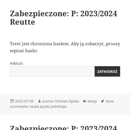
Zabezpieczone: P: 2023/2024
Reutte
Treść jest chroniona hasłem. Aby ją zobaczyć, proszę
wpisać hasło:
HASŁO:
Data
Autor
Kategorie
Tagi
2023-07-09
Joanna Chimiak-Opoka
lekcje
dane
publikacji
uczniowów
,
nauka języka polskiego
Zabezpieczone: P: 2023/2024