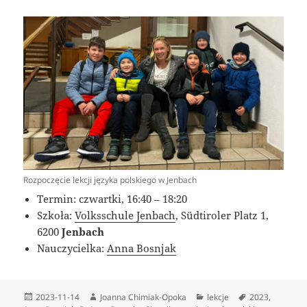
Rozpoczęcie lekcji języka polskiego w Jenbach
Termin: czwartki, 16:40 – 18:20
Szkoła:
Volksschule Jenbach
, Südtiroler Platz 1,
6200
Jenbach
Nauczycielka:
Anna Bosnjak
Data
Autor
Kategorie
Tagi
2023-11-14
Joanna Chimiak-Opoka
lekcje
2023
,