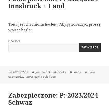
Innsbruck + Land
Treść jest chroniona hasłem. Aby ją zobaczyć, proszę
wpisać hasło:
HASŁO:
Data
Autor
Kategorie
Tagi
2023-07-09
Joanna Chimiak-Opoka
lekcje
dane
publikacji
uczniowów
,
nauka języka polskiego
Zabezpieczone: P: 2023/2024
Schwaz