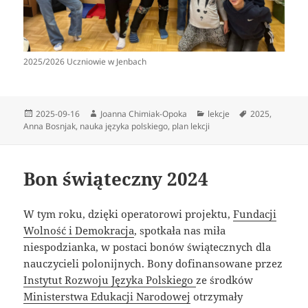
2025/2026 Uczniowie w Jenbach
Data
Autor
Kategorie
Tagi
2025-09-16
Joanna Chimiak-Opoka
lekcje
2025
,
publikacji
Anna Bosnjak
,
nauka języka polskiego
,
plan lekcji
Bon świąteczny 2024
W tym roku, dzięki operatorowi projektu,
Fundacji
Wolność i Demokracja
, spotkała nas miła
niespodzianka, w postaci bonów świątecznych dla
nauczycieli polonijnych. Bony dofinansowane przez
Instytut Rozwoju Języka Polskiego
ze środków
Ministerstwa Edukacji Narodowej
otrzymały