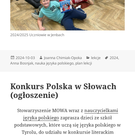
2024/2025 Uczniowie w Jenbach
Data
Autor
Kategorie
Tagi
2024-10-03
Joanna Chimiak-Opoka
lekcje
2024
,
publikacji
Anna Bosnjak
,
nauka języka polskiego
,
plan lekcji
Konkurs Polska w Słowach
(ogłoszenie)
Stowarzyszenie MOWA wraz z
nauczycielkami
języka polskiego
zaprasza dzieci ze szkół
podstawowych, które uczą się języka polskiego w
Tyrolu, do udziału w konkursie literackim