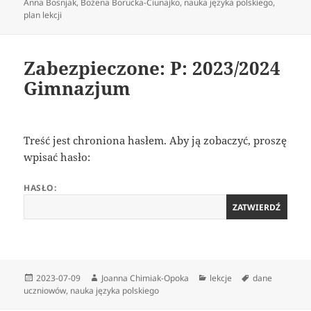
publikacji
Anna Bosnjak
,
Bożena Borucka-Ciunajko
,
nauka języka polskiego
,
plan lekcji
Zabezpieczone: P: 2023/2024
Gimnazjum
Treść jest chroniona hasłem. Aby ją zobaczyć, proszę
wpisać hasło:
HASŁO:
Data
Autor
Kategorie
Tagi
2023-07-09
Joanna Chimiak-Opoka
lekcje
dane
publikacji
uczniowów
,
nauka języka polskiego