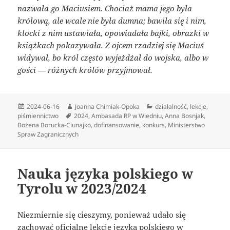
nazwała go Maciusiem. Chociaż mama jego była
królową, ale wcale nie była dumna; bawiła się i nim,
klocki z nim ustawiała, opowiadała bajki, obrazki w
książkach pokazywała. Z ojcem rzadziej się Maciuś
widywał, bo król często wyjeżdżał do wojska, albo w
gości — różnych królów przyjmował.
Data
Autor
Kategorie
2024-06-16
Joanna Chimiak-Opoka
działalność
,
lekcje
,
publikacji
Tagi
piśmiennictwo
2024
,
Ambasada RP w Wiedniu
,
Anna Bosnjak
,
Bożena Borucka-Ciunajko
,
dofinansowanie
,
konkurs
,
Ministerstwo
Spraw Zagranicznych
Nauka języka polskiego w
Tyrolu w 2023/2024
Niezmiernie się cieszymy, ponieważ udało się
zachować
oficjalne lekcje języka polskiego
w