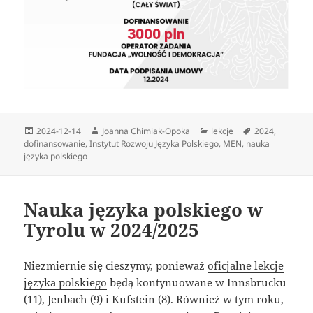
Data
Autor
Kategorie
Tagi
2024-12-14
Joanna Chimiak-Opoka
lekcje
2024
,
publikacji
dofinansowanie
,
Instytut Rozwoju Języka Polskiego
,
MEN
,
nauka
języka polskiego
Nauka języka polskiego w
Tyrolu w 2024/2025
Niezmiernie się cieszymy, ponieważ
oficjalne lekcje
języka polskiego
będą kontynuowane w Innsbrucku
(11), Jenbach (9) i Kufstein (8). Również w tym roku,