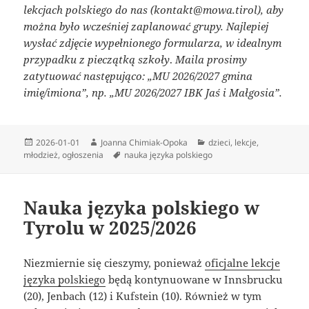
lekcjach polskiego do nas (kontakt@mowa.tirol), aby
można było wcześniej zaplanować grupy. Najlepiej
wysłać zdjęcie wypełnionego formularza, w idealnym
przypadku z pieczątką szkoły
.
Maila prosimy
zatytuować następująco: „MU 2026/2027 gmina
imię/imiona”, np. „MU 2026/2027 IBK Jaś i Małgosia”.
Data
Autor
Kategorie
2026-01-01
Joanna Chimiak-Opoka
dzieci
,
lekcje
,
publikacji
Tagi
młodzież
,
ogłoszenia
nauka języka polskiego
Nauka języka polskiego w
Tyrolu w 2025/2026
Niezmiernie się cieszymy, ponieważ
oficjalne lekcje
języka polskiego
będą kontynuowane w Innsbrucku
(20), Jenbach (12) i Kufstein (10). Również w tym