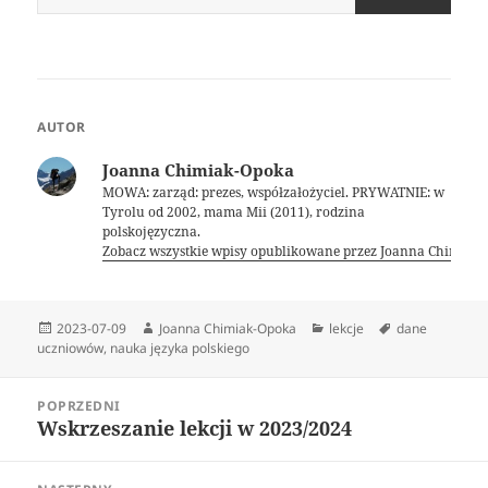
AUTOR
Joanna Chimiak-Opoka
MOWA: zarząd: prezes, współzałożyciel. PRYWATNIE: w
Tyrolu od 2002, mama Mii (2011), rodzina
polskojęzyczna.
Zobacz wszystkie wpisy opublikowane przez Joanna Chimiak
Data
Autor
Kategorie
Tagi
2023-07-09
Joanna Chimiak-Opoka
lekcje
dane
publikacji
uczniowów
,
nauka języka polskiego
Nawigacja
POPRZEDNI
wpisu
Wskrzeszanie lekcji w 2023/2024
Poprzedni
wpis: