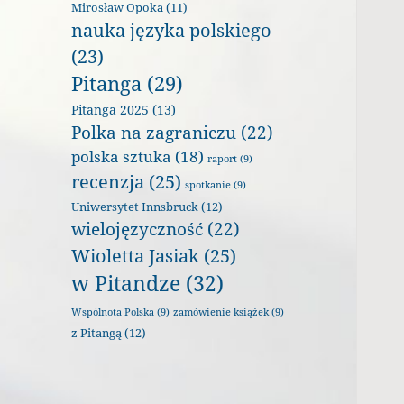
Mirosław Opoka
(11)
nauka języka polskiego
(23)
Pitanga
(29)
Pitanga 2025
(13)
Polka na zagraniczu
(22)
polska sztuka
(18)
raport
(9)
recenzja
(25)
spotkanie
(9)
Uniwersytet Innsbruck
(12)
wielojęzyczność
(22)
Wioletta Jasiak
(25)
w Pitandze
(32)
Wspólnota Polska
(9)
zamówienie książek
(9)
z Pitangą
(12)