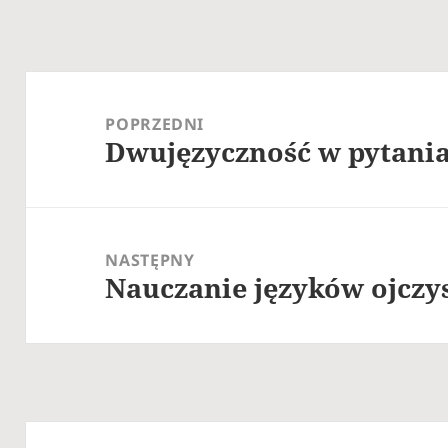
Nawigacja
wpisu
POPRZEDNI
Dwujęzyczność w pytania
Poprzedni
wpis:
NASTĘPNY
Nauczanie języków ojczy
Następny
wpis: