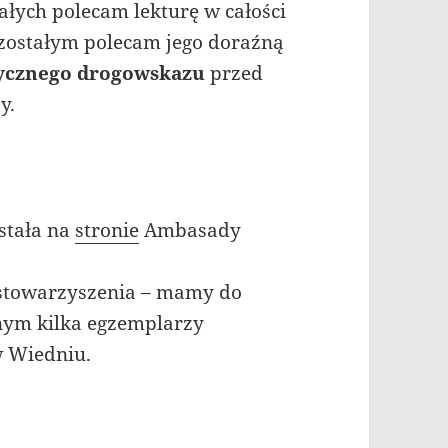
ałych polecam lekturę w całości
ozostałym polecam jego doraźną
ycznego drogowskazu
przed
y.
stała na
stronie
Ambasady
 stowarzyszenia – mamy do
nym kilka egzemplarzy
 Wiedniu.