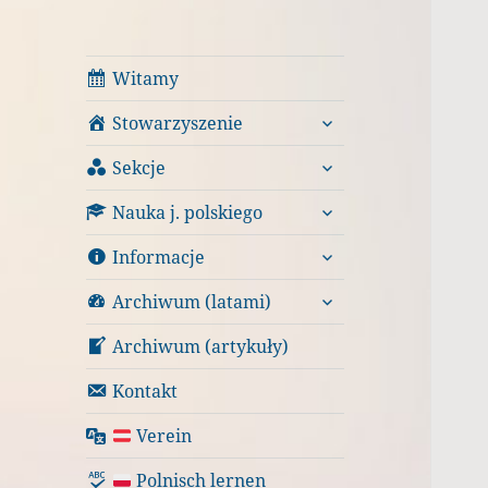
Witamy
rozwiń
Stowarzyszenie
menu
rozwiń
potomne
Sekcje
menu
rozwiń
potomne
Nauka j. polskiego
menu
rozwiń
potomne
Informacje
menu
rozwiń
potomne
Archiwum (latami)
menu
potomne
Archiwum (artykuły)
Kontakt
Verein
Polnisch lernen