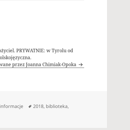
ożyciel. PRYWATNIE: w Tyrolu od
olskojęzyczna.
owane przez Joanna Chimiak-Opoka
Kategorie
Tagi
informacje
2018
,
biblioteka
,