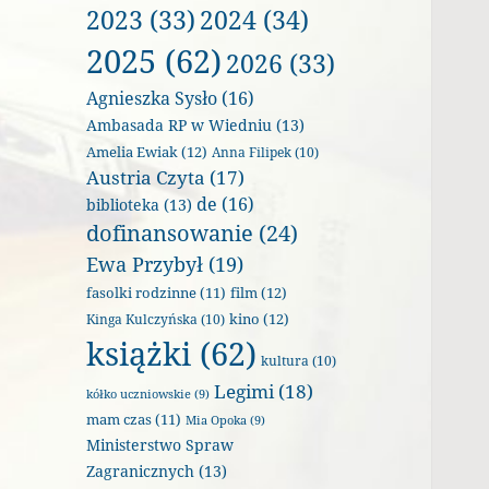
2023
(33)
2024
(34)
2025
(62)
2026
(33)
Agnieszka Sysło
(16)
Ambasada RP w Wiedniu
(13)
Amelia Ewiak
(12)
Anna Filipek
(10)
Austria Czyta
(17)
de
(16)
biblioteka
(13)
dofinansowanie
(24)
Ewa Przybył
(19)
film
(12)
fasolki rodzinne
(11)
kino
(12)
Kinga Kulczyńska
(10)
książki
(62)
kultura
(10)
Legimi
(18)
kółko uczniowskie
(9)
mam czas
(11)
Mia Opoka
(9)
Ministerstwo Spraw
Zagranicznych
(13)