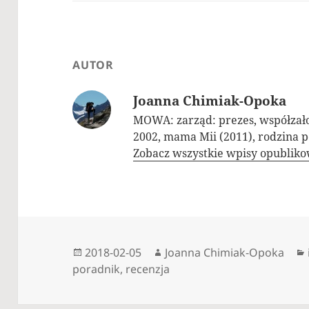
AUTOR
Joanna Chimiak-Opoka
MOWA: zarząd: prezes, współzał
2002, mama Mii (2011), rodzina p
Zobacz wszystkie wpisy opublik
Data
Autor
2018-02-05
Joanna Chimiak-Opoka
publikacji
poradnik
,
recenzja