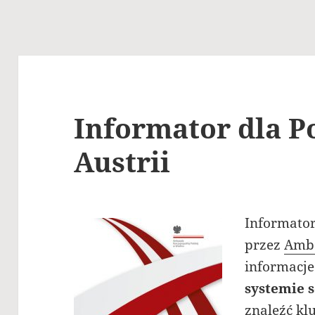
Informator dla 
Austrii
Informato
przez
Amba
informacje 
systemie 
znaleźć kl