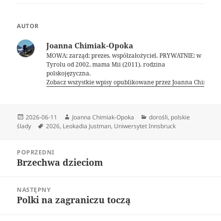
AUTOR
Joanna Chimiak-Opoka
MOWA: zarząd: prezes, współzałożyciel. PRYWATNIE: w
Tyrolu od 2002, mama Mii (2011), rodzina
polskojęzyczna.
Zobacz wszystkie wpisy opublikowane przez Joanna Chimiak
Data
Autor
Kategorie
2026-06-11
Joanna Chimiak-Opoka
dorośli
,
polskie
publikacji
Tagi
ślady
2026
,
Leokadia Justman
,
Uniwersytet Innsbruck
Nawigacja
POPRZEDNI
wpisu
Brzechwa dzieciom
Poprzedni
wpis:
NASTĘPNY
Polki na zagraniczu toczą
Następny
wpis: