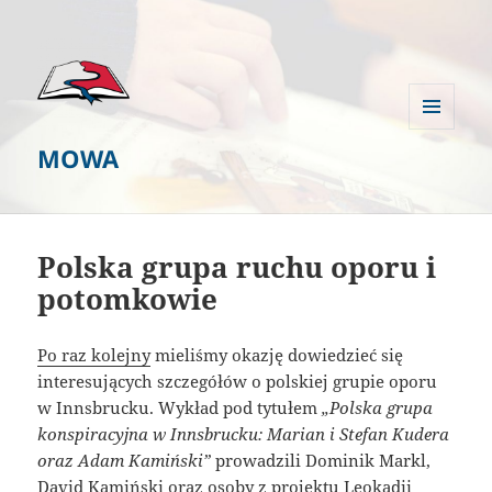
MENU
MOWA
I
WIDGETY
Polska grupa ruchu oporu i
potomkowie
Po raz kolejny
mieliśmy okazję dowiedzieć się
interesujących szczegółów o polskiej grupie oporu
w Innsbrucku.
Wykład pod tytułem
„Polska grupa
konspiracyjna w Innsbrucku: Marian i Stefan Kudera
oraz Adam Kamiński”
prowadzili Dominik Markl,
David Kamiński oraz osoby z projektu
Leokadii