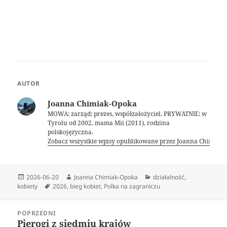
AUTOR
Joanna Chimiak-Opoka
MOWA: zarząd: prezes, współzałożyciel. PRYWATNIE: w
Tyrolu od 2002, mama Mii (2011), rodzina
polskojęzyczna.
Zobacz wszystkie wpisy opublikowane przez Joanna Chimiak
Data
Autor
Kategorie
2026-06-20
Joanna Chimiak-Opoka
działalność
,
publikacji
Tagi
kobiety
2026
,
bieg kobiet
,
Polka na zagraniczu
Nawigacja
POPRZEDNI
wpisu
Pierogi z siedmiu krajów
Poprzedni