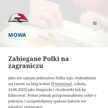
MENU
MOWA
I
WIDGETY
Zabiegane Polki na
zagraniczu
Jako nie samym jedzeniem Polka żyje, wybrałyśmy
się razem na bieg kobiet (
Frauenlauf
, sobota,
14.06.2025) jako biegaczki i chodziarki lub by
kibicować. Potem jednak przypominałyśmy sobie o
jedzeniu i uzupełniłyśmy spalone kalorie we
włoskiej restauracji.