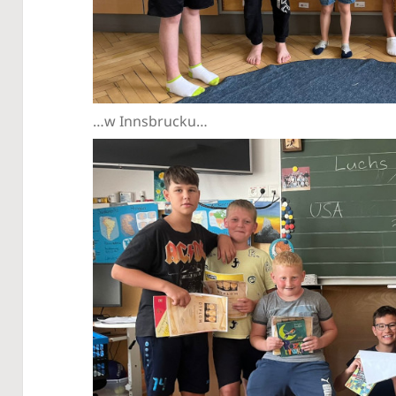
…w Innsbrucku…