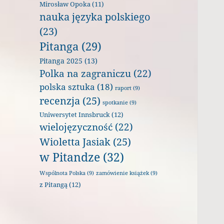
Mirosław Opoka
(11)
nauka języka polskiego
(23)
Pitanga
(29)
Pitanga 2025
(13)
Polka na zagraniczu
(22)
polska sztuka
(18)
raport
(9)
recenzja
(25)
spotkanie
(9)
Uniwersytet Innsbruck
(12)
wielojęzyczność
(22)
Wioletta Jasiak
(25)
w Pitandze
(32)
Wspólnota Polska
(9)
zamówienie książek
(9)
z Pitangą
(12)