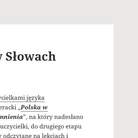
w Słowach
cielkami języka
eracki „
Polska w
omnienia
”, na który nadesłano
auczycielki, do drugiego etapu
ły odczytane na lekcjach i