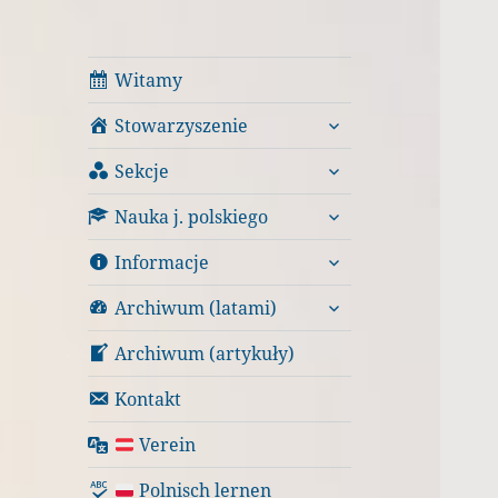
Witamy
rozwiń
Stowarzyszenie
menu
rozwiń
potomne
Sekcje
menu
rozwiń
potomne
Nauka j. polskiego
menu
rozwiń
potomne
Informacje
menu
rozwiń
potomne
Archiwum (latami)
menu
potomne
Archiwum (artykuły)
Kontakt
Verein
Polnisch lernen