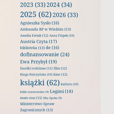
2023
(33)
2024
(34)
2025
(62)
2026
(33)
Agnieszka Sysło
(16)
Ambasada RP w Wiedniu
(13)
Amelia Ewiak
(12)
Anna Filipek
(10)
Austria Czyta
(17)
de
(16)
biblioteka
(13)
dofinansowanie
(24)
Ewa Przybył
(19)
film
(12)
fasolki rodzinne
(11)
kino
(12)
Kinga Kulczyńska
(10)
książki
(62)
kultura
(10)
Legimi
(18)
kółko uczniowskie
(9)
mam czas
(11)
Mia Opoka
(9)
Ministerstwo Spraw
Zagranicznych
(13)