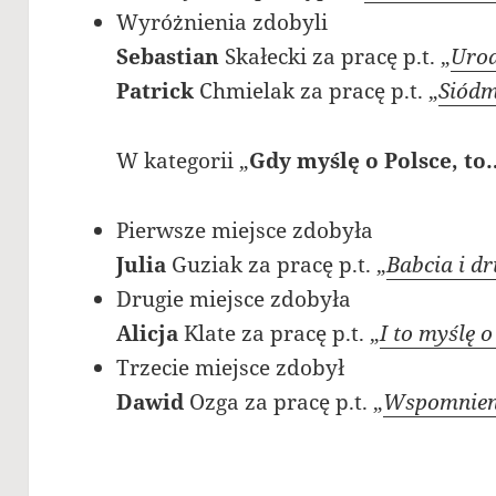
Wyróżnienia zdobyli
Sebastian
Skałecki za pracę p.t. „
Uro
Patrick
Chmielak za pracę p.t. „
Siódm
W kategorii „
Gdy myślę o Polsce, to
Pierwsze miejsce zdobyła
Julia
Guziak za pracę p.t. „
Babcia i d
Drugie miejsce zdobyła
Alicja
Klate za pracę p.t. „
I to myślę o
Trzecie miejsce zdobył
Dawid
Ozga za pracę p.t. „
Wspomnien