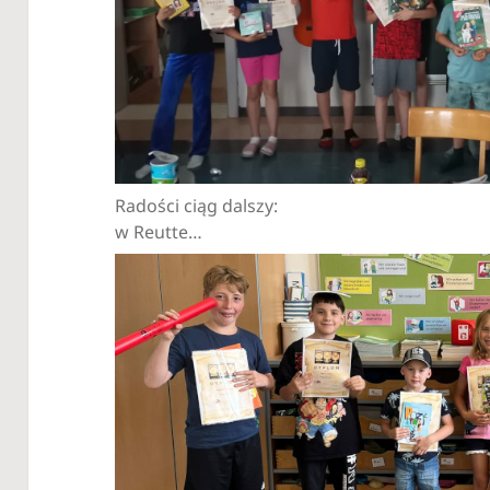
Radości ciąg dalszy:
w Reutte…