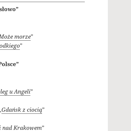
 słowo”
Może morze
”
łodkiego
”
Polsce”
leg u Angeli
”
„
Gdańsk z ciocią
”
i nad Krakowem
”