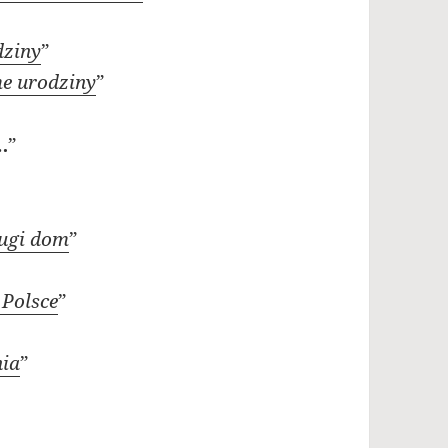
dziny
”
e urodziny
”
…
”
rugi dom
”
 Polsce
”
ia
”