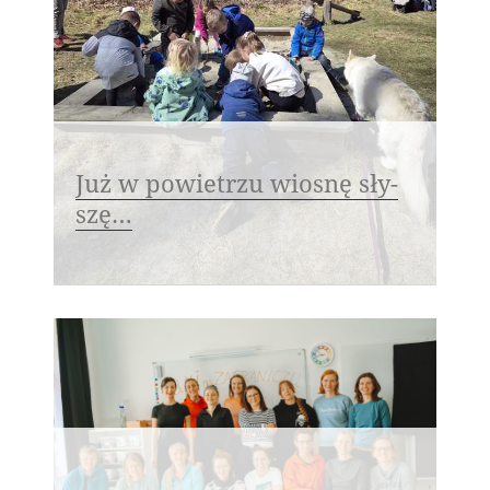
Już w po­wie­trzu wio­snę sły­
szę…