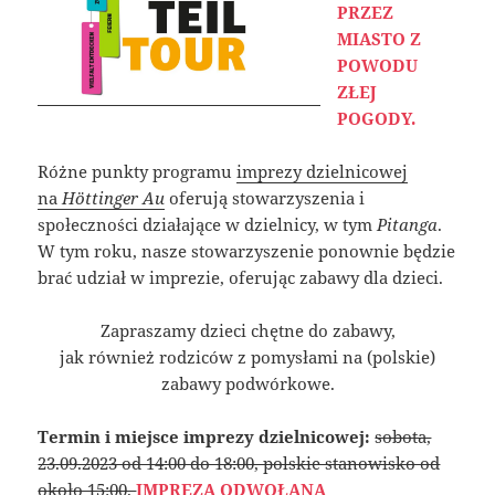
PRZEZ
MIASTO Z
POWODU
ZŁEJ
POGODY.
Różne punkty programu
imprezy dzielnicowej
na
Höttinger Au
oferują stowarzyszenia i
społeczności działające w dzielnicy, w tym
Pitanga
.
W tym roku, nasze stowarzyszenie ponownie będzie
brać udział w imprezie, oferując zabawy dla dzieci.
Zapraszamy dzieci chętne do zabawy,
jak również rodziców z pomysłami na (polskie)
zabawy podwórkowe.
Termin i miejsce imprezy dzielnicowej:
sobota,
23.09.2023 od 14:00 do 18:00, polskie stanowisko od
około 15:00.
IMPREZA ODWOŁANA