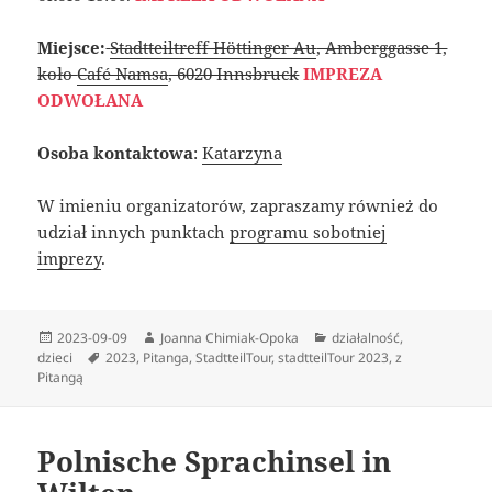
Miejsce:
Stadtteiltreff Höttinger Au
, Amberggasse 1,
koło
Café Namsa
, 6020 Innsbruck
IMPREZA
ODWOŁANA
Osoba kontaktowa
:
Katarzyna
W imieniu organizatorów, zapraszamy również do
udział innych punktach
programu sobotniej
imprezy
.
Data
Autor
Kategorie
2023-09-09
Joanna Chimiak-Opoka
działalność
,
publikacji
Tagi
dzieci
2023
,
Pitanga
,
StadtteilTour
,
stadtteilTour 2023
,
z
Pitangą
Polnische Sprachinsel in