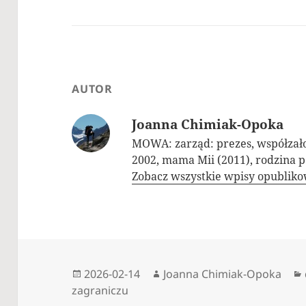
AUTOR
Joanna Chimiak-Opoka
MOWA: zarząd: prezes, współzał
2002, mama Mii (2011), rodzina p
Zobacz wszystkie wpisy opublik
Data
Autor
2026-02-14
Joanna Chimiak-Opoka
publikacji
zagraniczu