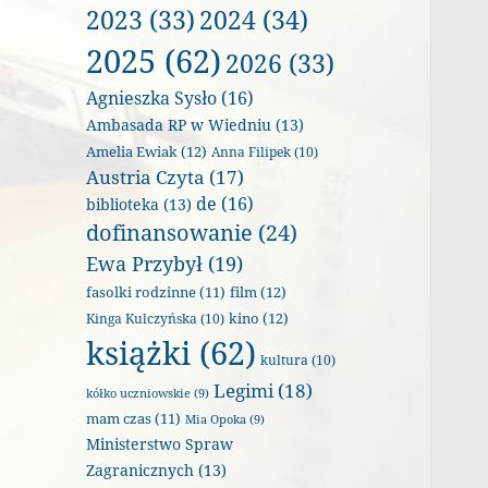
2023
(33)
2024
(34)
2025
(62)
2026
(33)
Agnieszka Sysło
(16)
Ambasada RP w Wiedniu
(13)
Amelia Ewiak
(12)
Anna Filipek
(10)
Austria Czyta
(17)
de
(16)
biblioteka
(13)
dofinansowanie
(24)
Ewa Przybył
(19)
film
(12)
fasolki rodzinne
(11)
kino
(12)
Kinga Kulczyńska
(10)
książki
(62)
kultura
(10)
Legimi
(18)
kółko uczniowskie
(9)
mam czas
(11)
Mia Opoka
(9)
Ministerstwo Spraw
Zagranicznych
(13)