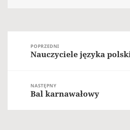
Nawigacja
wpisu
POPRZEDNI
Nauczyciele języka polsk
Poprzedni
wpis:
NASTĘPNY
Bal karnawałowy
Następny
wpis: