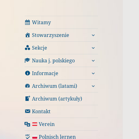
Witamy
rozwiń
Stowarzyszenie
menu
rozwiń
potomne
Sekcje
menu
rozwiń
potomne
Nauka j. polskiego
menu
rozwiń
potomne
Informacje
menu
rozwiń
potomne
Archiwum (latami)
menu
potomne
Archiwum (artykuły)
Kontakt
Verein
Polnisch lernen