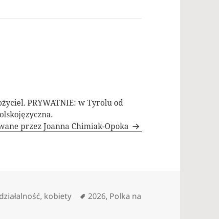
ożyciel. PRYWATNIE: w Tyrolu od
olskojęzyczna.
owane przez Joanna Chimiak-Opoka
Kategorie
Tagi
działalność
,
kobiety
2026
,
Polka na