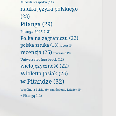
Mirosław Opoka
(11)
nauka języka polskiego
(23)
Pitanga
(29)
Pitanga 2025
(13)
Polka na zagraniczu
(22)
polska sztuka
(18)
raport
(9)
recenzja
(25)
spotkanie
(9)
Uniwersytet Innsbruck
(12)
wielojęzyczność
(22)
Wioletta Jasiak
(25)
w Pitandze
(32)
Wspólnota Polska
(9)
zamówienie książek
(9)
z Pitangą
(12)