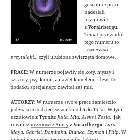
gościnnie prace
nadesłali
uczniowie
z
Voralrbergu
.
Temat przewodni
tego numeru to
„
zwierzaki
przytulaki
„, czyli ulubione zwierzęta domowe.
PRACE
: W numerze pojawiły się koty, myszy i
szczury, psy, konie, a nawet kameleon i lew. Do
dodatku specjalnego zawitał zaś miś.
AUTORZY
: W numerze swoje prace zamieściło
jedenaścioro dzieci w wieku od 6 do 15 lat. W tym
uczniowie
z Tyrolu
:
Julia, Mia, Aleks
i
Zosia
, jak
również
uczniowie Anety
z Vorarlbergu
:
Lara,
Maya, Gabriel, Dominika, Bianka, Szymon
i
Filip
. W
imieniu autorów życzymy miłej lektury!