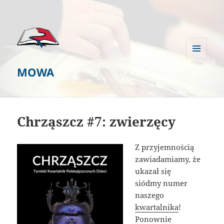
MENU
MOWA
I
WIDGETY
Chrząszcz #7: zwierzęcy
Z przyjemnością
zawiadamiamy, że
ukazał się
siódmy numer
naszego
kwartalnika
!
Ponownie