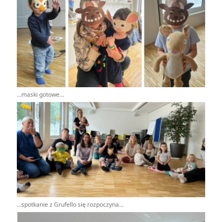
…maski gotowe…
…spotkanie z Grufello się rozpoczyna…