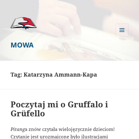
MENU
MOWA
I
WIDGETY
Tag:
Katarzyna Ammann-Kapa
Poczytaj mi o Gruffalo i
Grüfello
Pitang
a znów czytała wielojęzycznie dzieciom!
Czytanie jest urozmaicone było ilustracjami