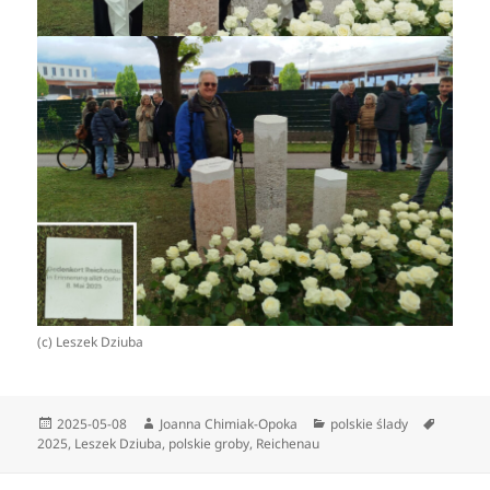
(c) Leszek Dziuba
Data
Autor
Kategorie
Tagi
2025-05-08
Joanna Chimiak-Opoka
polskie ślady
publikacji
2025
,
Leszek Dziuba
,
polskie groby
,
Reichenau