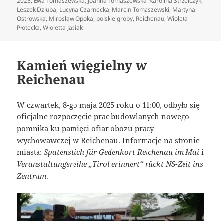
publikacji
2025
,
Ewa Tomaszewska
,
Joanna Tomaszewska
,
Karolina Strzelczyk
,
Leszek Dziuba
,
Lucyna Czarnecka
,
Marcin Tomaszewski
,
Martyna
Ostrowska
,
Mirosław Opoka
,
polskie groby
,
Reichenau
,
Wioleta
Płotecka
,
Wioletta Jasiak
Kamień więgielny w
Reichenau
W czwartek, 8-go maja 2025 roku o 11:00, odbyło się
oficjalne rozpoczęcie prac budowlanych nowego
pomnika ku pamięci ofiar obozu pracy
wychowawczej w Reichenau. Informacje na stronie
miasta:
Spatenstich für Gedenkort Reichenau im Mai
i
Veranstaltungsreihe „Tirol erinnert“ rückt NS-Zeit ins
Zentrum
.