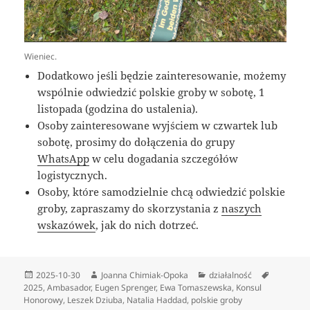
Wieniec.
Dodatkowo jeśli będzie zainteresowanie, możemy
wspólnie odwiedzić polskie groby w sobotę, 1
listopada (godzina do ustalenia).
Osoby zainteresowane wyjściem w czwartek lub
sobotę, prosimy do dołączenia do grupy
WhatsApp
w celu dogadania szczegółów
logistycznych.
Osoby, które samodzielnie chcą odwiedzić polskie
groby, zapraszamy do skorzystania z
naszych
wskazówek
, jak do nich dotrzeć.
Data
Autor
Kategorie
Tagi
2025-10-30
Joanna Chimiak-Opoka
działalność
publikacji
2025
,
Ambasador
,
Eugen Sprenger
,
Ewa Tomaszewska
,
Konsul
Honorowy
,
Leszek Dziuba
,
Natalia Haddad
,
polskie groby