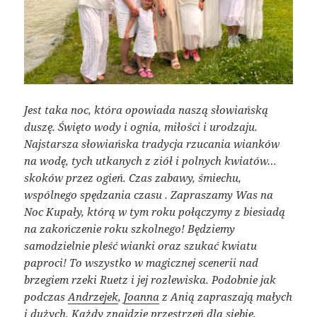
Jest taka noc, która opowiada naszą słowiańską
duszę. Święto wody i ognia, miłości i urodzaju.
Najstarsza słowiańska tradycja rzucania wianków
na wodę, tych utkanych z ziół i polnych kwiatów…
skoków przez ogień. Czas zabawy, śmiechu,
wspólnego spędzania czasu . Zapraszamy Was na
Noc Kupały, którą w tym roku połączymy z biesiadą
na zakończenie roku szkolnego! Będziemy
samodzielnie pleść wianki oraz szukać kwiatu
paproci! To wszystko w magicznej scenerii nad
brzegiem rzeki Ruetz i jej rozlewiska.
Podobnie jak
podczas
Andrzejek
,
Joanna
z Anią zapraszają małych
i dużych. Każdy znajdzie przestrzeń dla siebie.