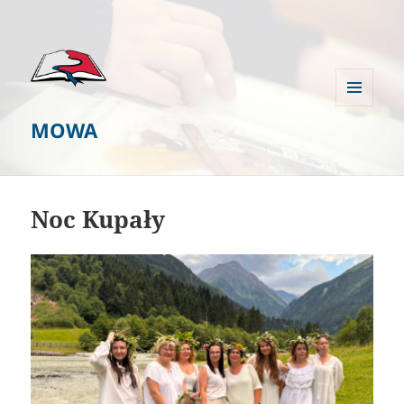
MENU
MOWA
I
WIDGETY
Noc Kupały