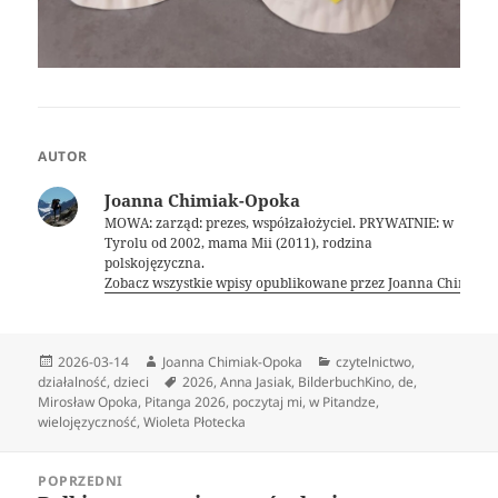
AUTOR
Joanna Chimiak-Opoka
MOWA: zarząd: prezes, współzałożyciel. PRYWATNIE: w
Tyrolu od 2002, mama Mii (2011), rodzina
polskojęzyczna.
Zobacz wszystkie wpisy opublikowane przez Joanna Chimiak
Data
Autor
Kategorie
2026-03-14
Joanna Chimiak-Opoka
czytelnictwo
,
publikacji
Tagi
działalność
,
dzieci
2026
,
Anna Jasiak
,
BilderbuchKino
,
de
,
Mirosław Opoka
,
Pitanga 2026
,
poczytaj mi
,
w Pitandze
,
wielojęzyczność
,
Wioleta Płotecka
Nawigacja
POPRZEDNI
wpisu