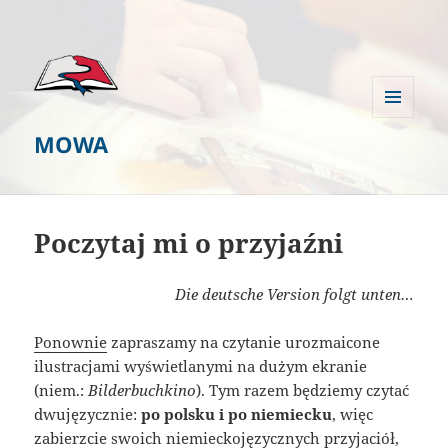
MENU
MOWA
I
WIDGETY
Poczytaj mi o przyjaźni
Die deutsche Version folgt unten…
Ponownie
zapraszamy na czytanie urozmaicone
ilustracjami wyświetlanymi na dużym ekranie
(niem.:
Bilderbuchkino
). Tym razem będziemy czytać
dwujęzycznie:
po polsku i po niemiecku
, więc
zabierzcie swoich niemieckojęzycznych przyjaciół,