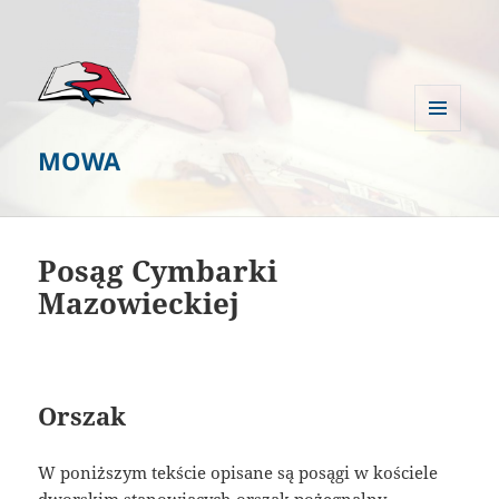
MENU
MOWA
I
WIDGETY
Posąg Cymbarki
Mazowieckiej
Orszak
W poniższym tekście opisane są posągi w kościele