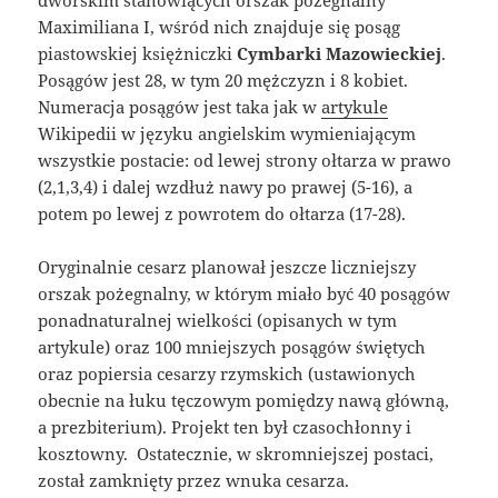
dworskim stanowiących orszak pożegnalny
Maximiliana I, wśród nich znajduje się posąg
piastowskiej księżniczki
Cymbarki Mazowieckiej
.
Posągów jest 28, w tym 20 mężczyzn i 8 kobiet.
Numeracja posągów jest taka jak w
artykule
Wikipedii w języku angielskim wymieniającym
wszystkie postacie: od lewej strony ołtarza w prawo
(2,1,3,4) i dalej wzdłuż nawy po prawej (5-16), a
potem po lewej z powrotem do ołtarza (17-28).
Oryginalnie cesarz planował jeszcze liczniejszy
orszak pożegnalny, w którym miało być 40 posągów
ponadnaturalnej wielkości (opisanych w tym
artykule) oraz 100 mniejszych posągów świętych
oraz popiersia cesarzy rzymskich (ustawionych
obecnie na łuku tęczowym pomiędzy nawą główną,
a prezbiterium). Projekt ten był czasochłonny i
kosztowny. Ostatecznie, w skromniejszej postaci,
został zamknięty przez wnuka cesarza.