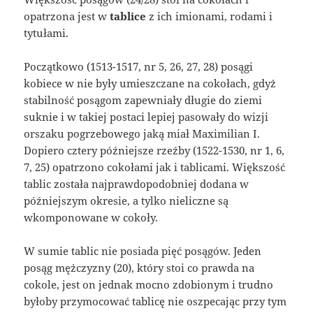
opatrzona jest w
tablice
z ich imionami, rodami i
tytułami.
Początkowo (1513-1517, nr 5, 26, 27, 28) posągi
kobiece w nie były umieszczane na cokołach, gdyż
stabilność posągom zapewniały długie do ziemi
suknie i w takiej postaci lepiej pasowały do wizji
orszaku pogrzebowego jaką miał Maximilian I.
Dopiero cztery późniejsze rzeźby (1522-1530, nr 1, 6,
7, 25) opatrzono cokołami jak i tablicami. Większość
tablic została najprawdopodobniej dodana w
późniejszym okresie, a tylko nieliczne są
wkomponowane w cokoły.
W sumie tablic nie posiada pięć posągów. Jeden
posąg mężczyzny (20), który stoi co prawda na
cokole, jest on jednak mocno zdobionym i trudno
byłoby przymocować tablicę nie oszpecając przy tym