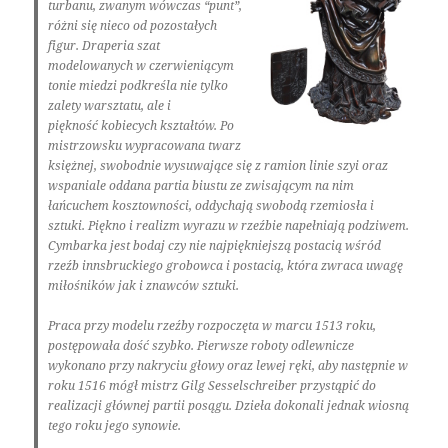
turbanu, zwanym wówczas “punt”,
różni się nieco od pozostałych
figur. Draperia szat
modelowanych w czerwieniącym
tonie miedzi podkreśla nie tylko
zalety warsztatu, ale i
piękność kobiecych kształtów. Po
mistrzowsku wypracowana twarz
księżnej, swobodnie wysuwające się z ramion linie szyi oraz
wspaniale oddana partia biustu ze zwisającym na nim
łańcuchem kosztowności, oddychają swobodą rzemiosła i
sztuki. Piękno i realizm wyrazu w rzeźbie napełniają podziwem.
Cymbarka jest bodaj czy nie najpiękniejszą postacią wśród
rzeźb innsbruckiego grobowca i postacią, która zwraca uwagę
miłośników jak i znawców sztuki.
Praca przy modelu rzeźby rozpoczęta w marcu 1513 roku,
postępowała dość szybko. Pierwsze roboty odlewnicze
wykonano przy nakryciu głowy oraz lewej ręki, aby następnie w
roku 1516 mógł mistrz Gilg Sesselschreiber przystąpić do
realizacji głównej partii posągu. Dzieła dokonali jednak wiosną
tego roku jego synowie.