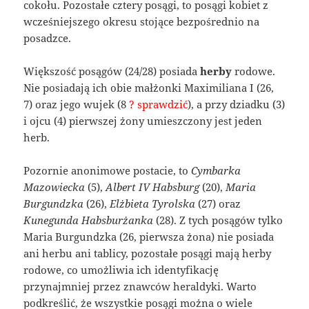
cokołu. Pozostałe cztery posągi, to posągi kobiet z
wcześniejszego okresu stojące bezpośrednio na
posadzce.
Większość posągów (24/28) posiada
herby
rodowe.
Nie posiadają ich obie małżonki Maximiliana I (26,
7) oraz jego wujek (8
? sprawdzić
), a przy dziadku (3)
i ojcu (4) pierwszej żony umieszczony jest jeden
herb.
Pozornie anonimowe postacie, to
Cymbarka
Mazowiecka
(5),
Albert IV Habsburg
(20),
Maria
Burgundzka
(26),
Elżbieta Tyrolska
(27) oraz
Kunegunda Habsburżanka
(28). Z tych posągów tylko
Maria Burgundzka (26, pierwsza żona) nie posiada
ani herbu ani tablicy, pozostałe posągi mają herby
rodowe, co umożliwia ich identyfikację
przynajmniej przez znawców heraldyki. Warto
podkreślić, że wszystkie posągi można o wiele