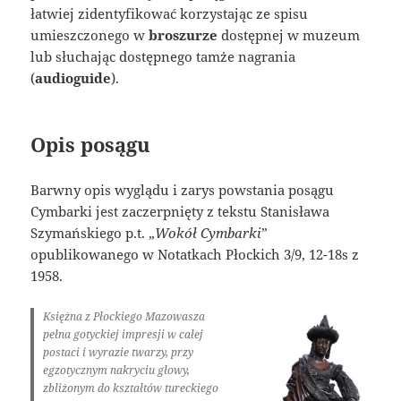
łatwiej zidentyfikować korzystając ze spisu
umieszczonego w
broszurze
dostępnej w muzeum
lub słuchając dostępnego tamże nagrania
(
audioguide
).
Opis posągu
Barwny opis wyglądu i zarys powstania posągu
Cymbarki jest zaczerpnięty z tekstu Stanisława
Szymańskiego p.t. „
Wokół Cymbarki
”
opublikowanego w Notatkach Płockich 3/9, 12-18s z
1958.
Księżna z Płockiego Mazowasza
pełna gotyckiej impresji w całej
postaci i wyrazie twarzy, przy
egzotycznym nakryciu głowy,
zbliżonym do kształtów tureckiego