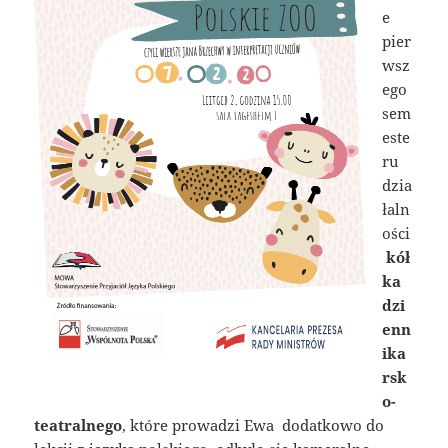
e
pier
wsz
ego
sem
este
ru
dzia
łaln
ości
kół
ka
dzi
enn
ika
rsk
o-
teatralnego
, które prowadzi Ewa dodatkowo do