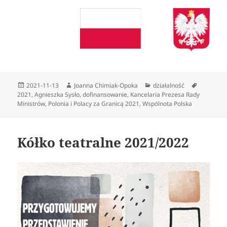
Data
Autor
Kategorie
Tagi
2021-11-13
Joanna Chimiak-Opoka
działalność
publikacji
2021
,
Agnieszka Sysło
,
dofinansowanie
,
Kancelaria Prezesa Rady
Ministrów
,
Polonia i Polacy za Granicą 2021
,
Wspólnota Polska
Kółko teatralne 2021/2022