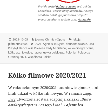
Projekt został
dofinansowany
ze środków
Kancelarii Prezesa Rady Ministrów.
Akwizja
środków i obsługa finansowa projektu
przeprowadzona została przez
Agnieszkę
.
Data
Autor
Kategorie
2021-10-05
Joanna Chimiak-Opoka
lekcje
,
publikacji
Tagi
piśmiennictwo
2021
,
Agnieszka Sysło
,
dofinansowanie
,
Ewa
Przybył
,
Kancelaria Prezesa Rady Ministrów
,
kółko ortograficzne
,
kółko uczniowskie
,
nauka języka polskiego
,
Polonia i Polacy za
Granicą 2021
,
Wspólnota Polska
Kółko filmowe 2020/2021
W roku szkolnym 2020/2021, uczniowie gimnazjalni
brali udział w kółku filmowym. W ramach zajęć
Ewy
utworzona została adaptacja książki „
Biuro
detektywistyczne Lassego i Mai.
Tajemnica