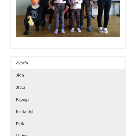
Żyrafa
Słoń
Struś
Papuga
Krokodyl
Dzik
Małpa