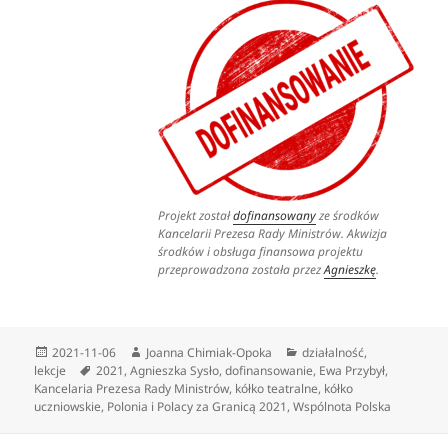
Projekt został
dofinansowany
ze środków
Kancelarii Prezesa Rady Ministrów.
Akwizja
środków i obsługa finansowa projektu
przeprowadzona została przez
Agnieszkę
.
Data
Autor
Kategorie
2021-11-06
Joanna Chimiak-Opoka
działalność
,
publikacji
Tagi
lekcje
2021
,
Agnieszka Sysło
,
dofinansowanie
,
Ewa Przybył
,
Kancelaria Prezesa Rady Ministrów
,
kółko teatralne
,
kółko
uczniowskie
,
Polonia i Polacy za Granicą 2021
,
Wspólnota Polska