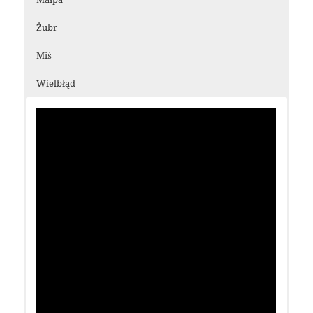
Żubr
Miś
Wielbłąd