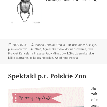
Data
Autor
Kategorie
2020-07-31
Joanna Chimiak-Opoka
działalność
,
lekcje
,
publikacji
Tagi
piśmiennictwo
2020
,
Agnieszka Sysło
,
dofinansowanie
,
Ewa
Przybył
,
Kancelaria Prezesa Rady Ministrów
,
kółko dziennikarskie
,
kółko teatralne
,
kółko uczniowskie
,
Wspólnota Polska
Spektakl p.t. Polskie Zoo
Na
zak
ońc
zeni