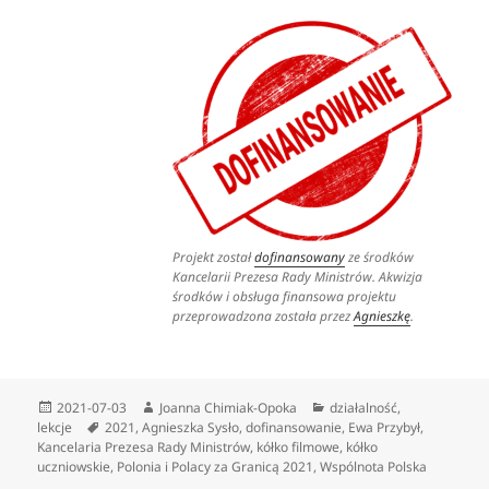
Projekt został
dofinansowany
ze środków
Kancelarii Prezesa Rady Ministrów.
Akwizja
środków i obsługa finansowa projektu
przeprowadzona została przez
Agnieszkę
.
Data
Autor
Kategorie
2021-07-03
Joanna Chimiak-Opoka
działalność
,
publikacji
Tagi
lekcje
2021
,
Agnieszka Sysło
,
dofinansowanie
,
Ewa Przybył
,
Kancelaria Prezesa Rady Ministrów
,
kółko filmowe
,
kółko
uczniowskie
,
Polonia i Polacy za Granicą 2021
,
Wspólnota Polska