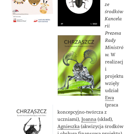
ze
środków
Kancela
rii
Prezesa
Rady
Ministró
w.
W
realizacj
i
projektu
wzięły
udział
Ewa
(praca
koncepcyjno-twórcza z
uczniami),
Joanna
(skład),
Agnieszka
(akwizycja środków
i obsługa finansowa projektu).