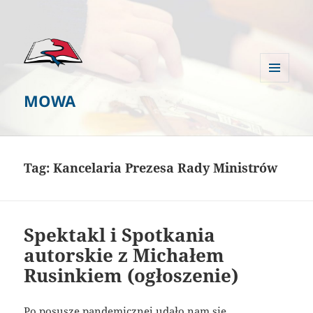
MENU
MOWA
I
WIDGETY
Tag:
Kancelaria Prezesa Rady Ministrów
Spektakl i Spotkania
autorskie z Michałem
Rusinkiem (ogłoszenie)
Po posusze pandemicznej udało nam się