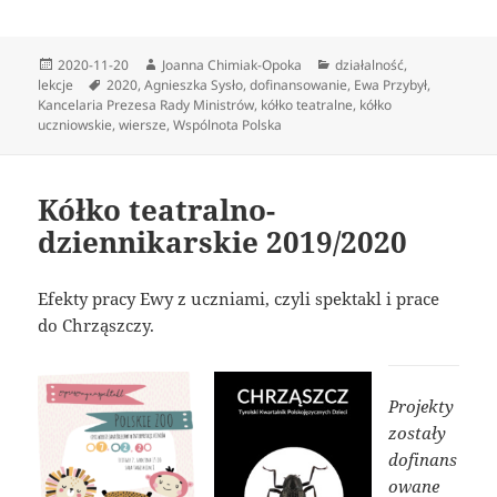
Data
Autor
Kategorie
2020-11-20
Joanna Chimiak-Opoka
działalność
,
publikacji
Tagi
lekcje
2020
,
Agnieszka Sysło
,
dofinansowanie
,
Ewa Przybył
,
Kancelaria Prezesa Rady Ministrów
,
kółko teatralne
,
kółko
uczniowskie
,
wiersze
,
Wspólnota Polska
Kółko teatralno-
dziennikarskie 2019/2020
Efekty pracy Ewy z uczniami, czyli spektakl i prace
do Chrząszczy.
Projekty
zostały
dofinans
owane