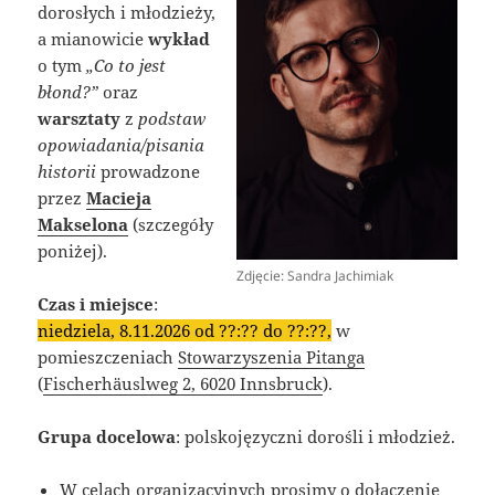
dorosłych i młodzieży,
a mianowicie
wykład
o tym
„Co to jest
błond?”
oraz
warsztaty
z
podstaw
opowiadania/pisania
historii
prowadzone
przez
Macieja
Makselona
(szczegóły
poniżej).
Zdjęcie: Sandra Jachimiak
Czas i miejsce
:
niedziela, 8.11.2026 od ??:?? do ??:??,
w
pomieszczeniach
Stowarzyszenia Pitanga
(
Fischerhäuslweg 2, 6020 Innsbruck
).
Grupa docelowa
: polskojęzyczni dorośli i młodzież.
W celach organizacyjnych prosimy o dołączenie