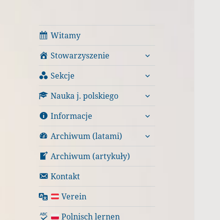
Witamy
rozwiń
Stowarzyszenie
menu
rozwiń
potomne
Sekcje
menu
rozwiń
potomne
Nauka j. polskiego
menu
rozwiń
potomne
Informacje
menu
rozwiń
potomne
Archiwum (latami)
menu
potomne
Archiwum (artykuły)
Kontakt
Verein
Polnisch lernen