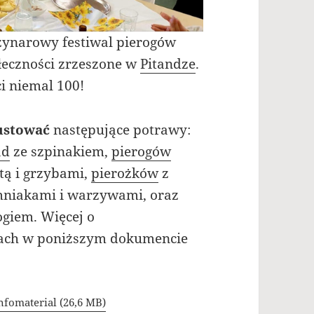
ynarowy festiwal pierogów
łeczności zrzeszone w
Pitandze
.
ci niemal 100!
ustować
następujące potrawy:
ad
ze szpinakiem,
pierogów
tą i grzybami,
pierożków
z
mniakami i warzywami, oraz
giem. Więcej o
isach w poniższym dokumencie
nfomaterial