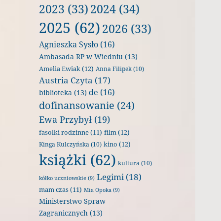
2023
(33)
2024
(34)
2025
(62)
2026
(33)
Agnieszka Sysło
(16)
Ambasada RP w Wiedniu
(13)
Amelia Ewiak
(12)
Anna Filipek
(10)
Austria Czyta
(17)
de
(16)
biblioteka
(13)
dofinansowanie
(24)
Ewa Przybył
(19)
film
(12)
fasolki rodzinne
(11)
kino
(12)
Kinga Kulczyńska
(10)
książki
(62)
kultura
(10)
Legimi
(18)
kółko uczniowskie
(9)
mam czas
(11)
Mia Opoka
(9)
Ministerstwo Spraw
Zagranicznych
(13)