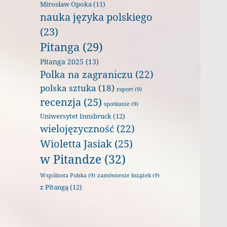
Mirosław Opoka
(11)
nauka języka polskiego
(23)
Pitanga
(29)
Pitanga 2025
(13)
Polka na zagraniczu
(22)
polska sztuka
(18)
raport
(9)
recenzja
(25)
spotkanie
(9)
Uniwersytet Innsbruck
(12)
wielojęzyczność
(22)
Wioletta Jasiak
(25)
w Pitandze
(32)
Wspólnota Polska
(9)
zamówienie książek
(9)
z Pitangą
(12)