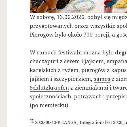
W sobotę, 13.06.2026, odbył się
międz
przygotowanych przez wszystkie spo
Pierogów było około 700 porcji, a goś
W ramach festiwalu można było
deg
chaczapuri
z serem i jajkiem,
empan
karelskich
z ryżem,
pierogów
z kapus
jajkiem i szczypiorkiem,
samos
z zie
Schlutzkrapfen
z ziemniakami i twaro
społecznościach, potrawach i przep
(po niemiecku).
2026-06-13-PITANGA_ Integrationsfest 2026_I